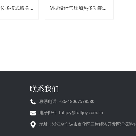
3D气压多部位多模式膝关节按摩器
M型设计气压加热多功能膝关节按摩器
联系我们
联系电话: +86-18067578580
电子邮件:
fulljoy@fulljoy.com.cn
地址：浙江省宁波市奉化区三横经济开发区汇源路1